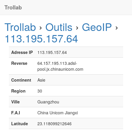
Trollab
Trollab
›
Outils
›
GeoIP
›
113.195.157.64
Adresse IP
113.195.157.64
Reverse
64.157.195.113.adsl-
pool.jx.chinaunicom.com
Continent
Asie
Region
30
Ville
Guangzhou
F.A.I
China Unicom Jiangxi
Latitude
23.118099212646