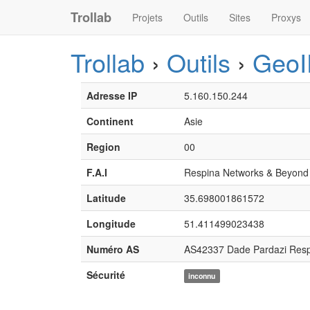
Trollab
Projets
Outils
Sites
Proxys
Trollab
›
Outils
›
GeoI
Adresse IP
5.160.150.244
Continent
Asie
Region
00
F.A.I
Respina Networks & Beyond
Latitude
35.698001861572
Longitude
51.411499023438
Numéro AS
AS42337 Dade Pardazi Res
Sécurité
inconnu