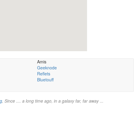
Amis
Geeknode
Reflets
Bluetouff
rg
, Since .... a long time ago, in a galaxy far, far away ...