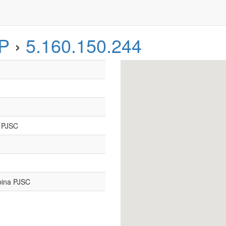
P
›
5.160.150.244
 PJSC
pina PJSC