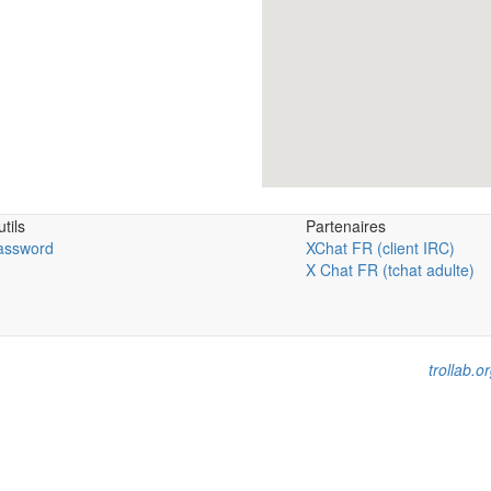
tils
Partenaires
assword
XChat FR (client IRC)
→
X Chat FR (tchat adulte)
trollab.o